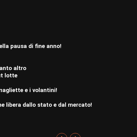
lla pausa di fine anno!
tanto altro
t lotte
 magliette e i volantini!
e libera dallo stato e dal mercato!