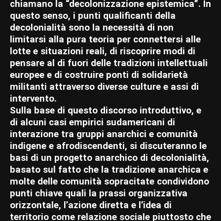
chiamano la “decolonizzazione epistemica”. In
questo senso, i punti qualificanti della
decolonialità sono la necessità di non
limitarsi alla pura teoria per connettersi alle
lotte e situazioni reali, di riscoprire modi di
pensare al di fuori delle tradizioni intellettuali
europee e di costruire ponti di solidarietà
militanti attraverso diverse culture e assi di
intervento.
Sulla base di questo discorso introduttivo, e
di alcuni casi empirici sudamericani di
interazione tra gruppi anarchici e comunità
indigene e afrodiscendenti, si discuteranno le
basi di un progetto anarchico di decolonialità,
basato sul fatto che la tradizione anarchica e
molte delle comunità sopracitate condividono
punti chiave quali la prassi organizzativa
orizzontale, l’azione diretta e l’idea di
territorio come relazione sociale piuttosto che