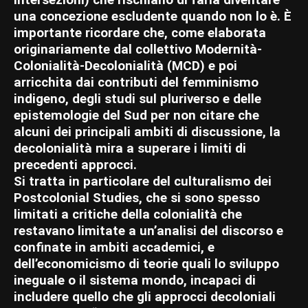
intersezioni) che rischiano di farla diventare
una concezione escludente quando non lo è. È
importante ricordare che, come elaborata
originariamente dal collettivo Modernità-
Colonialità-Decolonialità (MCD) e poi
arricchita dai contributi del femminismo
indigeno, degli studi sul pluriverso e delle
epistemologie del Sud per non citare che
alcuni dei principali ambiti di discussione, la
decolonialità mira a superare i limiti di
precedenti approcci.
Si tratta in particolare del culturalismo dei
Postcolonial Studies, che si sono spesso
limitati a critiche della colonialità che
restavano limitate a un’analisi del discorso e
confinate in ambiti accademici, e
dell’economicismo di teorie quali lo sviluppo
ineguale o il sistema mondo, incapaci di
includere quello che gli approcci decoloniali