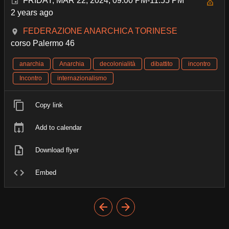
FRIDAY, MAR 22, 2024, 09:00 PM-11:55 PM
2 years ago
FEDERAZIONE ANARCHICA TORINESE
corso Palermo 46
anarchia
Anarchia
decolonialità
dibattito
incontro
Incontro
internazionalismo
Copy link
Add to calendar
Download flyer
Embed