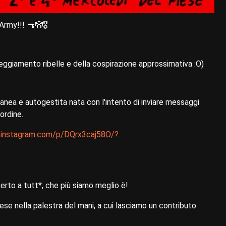
rmy!!! 🔫🤡🎖
eggiamento ribelle e della cospirazione approssimativa :O)
nea e autogestita nata con l'intento di inviare messaggi
'ordine.
.instagram.com/p/DQrx3caj58O/?
to a tutt*, che più siamo meglio è!
e nella palestra del mani, a cui lasciamo un contributo