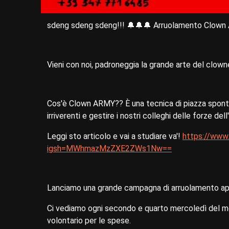
sdeng sdeng sdeng!!! 🔔🔔🔔 Arruolamento Clown A
Vieni con noi, padroneggia la grande arte del clown
Cos'è Clown ARMY?? È una tecnica di piazza sponta
irriverenti e gestire i nostri colleghi delle forze dell
Leggi sto articolo e vai a studiare va'!
https://www
igsh=MWhmazMzZXE2ZWs1Nw==
Lanciamo una grande campagna di arruolamento aper
Ci vediamo ogni secondo e quarto mercoledì del mes
volontario per le spese.