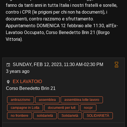
fanno da tanti anni in tutta Italia i nostri fratelli e sorelle,
contro i CPR (le prigioni per chi non ha documenti), i
documenti, contro razzismo e sfruttamento.
Appuntamento DOMENICA 12 febbraio alle 11:30, all’Ex-
Lavatoio Occupato, Corso Benedetto Brin 21 (Borgo
Vittoria).
SUNDAY, FEB 12, 2023, 11:30 AM-02:30 PM
3 years ago
EX LAVATOIO
Corso Benedetto Brin 21
antirazzismo
assemblea
assemblea lotte lavoro
campagne in Lotta
documenti per tutt
nocpr
no frontiere
solidarietà
Solidarietà
SOLIDARIETÀ