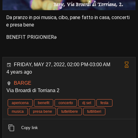
Da pranzo in poi musica, cibo, pane fatto in casa, concerti
e presa bene
BENEFIT PRIGIONIERə
FRIDAY, MAY 27, 2022, 02:00 PM-03:00 AM
4 years ago
BARGE
Via Broardi di Torriana 2
apericena
benefit
concerto
dj set
festa
musica
presa bene
tuttelibere
tuttiliberi
Copy link