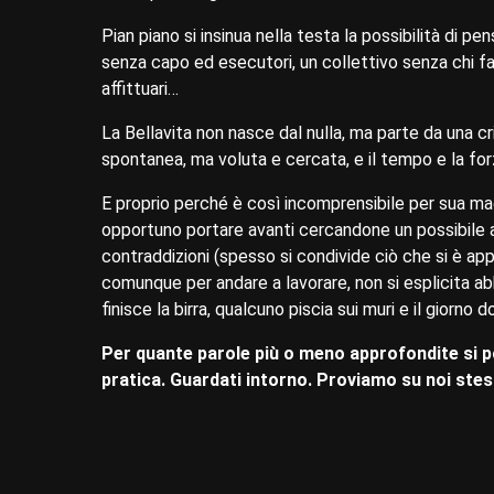
Pian piano si insinua nella testa la possibilità di pe
senza capo ed esecutori, un collettivo senza chi fa 
affittuari…
La Bellavita non nasce dal nulla, ma parte da una cr
spontanea, ma voluta e cercata, e il tempo e la forza
E proprio perché è così incomprensibile per sua mae
opportuno portare avanti cercandone un possibile a
contraddizioni (spesso si condivide ciò che si è a
comunque per andare a lavorare, non si esplicita abb
finisce la birra, qualcuno piscia sui muri e il giorn
Per quante parole più o meno approfondite si 
pratica. Guardati intorno. Proviamo su noi stes