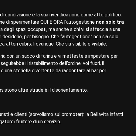
 di condivisione è la sua rivendicazione come atto politico:
ione di sperimentare QUI E ORA l’autogestione
non solo tra
ta degli spazi occupati, ma anche a chi vi si affaccia a una
er desiderio, per bisogno. Che “autogestione” non sia solo
ratteri cubitali ovunque. Che sia visibile e vivibile.
ria con un sacco di farina e vi metteste a impastare per
irebbe il ristabilimento dell’ordine: voi fuori, il
 e una storiella divertente da raccontare al bar per
esistono altre strade è il disorientamento:
isti e clienti (sorvoliamo sul promoter): la Bellavita infatti
atore/fruitore di un servizio.