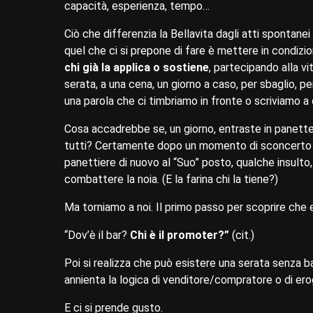
capacità, esperienza, tempo…
Ciò che differenzia la Bellavita dagli atti spontanei
quel che ci si prepone di fare è mettere in condiz
chi già la applica o sostiene
, partecipando alla vi
serata, a una cena, un giorno a caso, per sbaglio, p
una parola che ci timbriamo in fronte o scriviamo a ca
Cosa accadrebbe se, un giorno, entraste in panette
tutti? Certamente dopo un momento di sconcerto segu
panettiere di nuovo al “Suo” posto, qualche insulto,
combattere la noia. (E la farina chi la tiene?)
Ma torniamo a noi. Il primo passo per scoprire che 
“Dov’è il bar?
Chi è il promoter?”
(cit.)
Poi si realizza che può esistere una serata senza bar
annienta la logica di venditore/compratore o di erog
E ci si prende gusto.