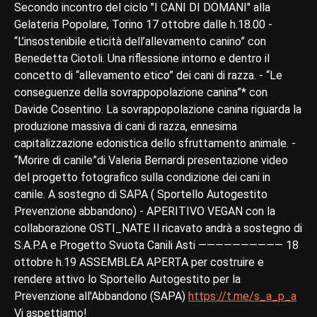
Secondo incontro del ciclo "I CANI DI DOMANI" alla
Gelateria Popolare, Torino 17 ottobre dalle h.18.00 -
“L’insostenibile eticità dell’allevamento canino” con
Benedetta Ciotoli. Una riflessione intorno e dentro il
concetto di “allevamento etico” dei cani di razza. - “Le
conseguenze della sovrappopolazione canina”* con
Davide Cosentino. La sovrappopolazione canina riguarda la
produzione massiva di cani di razza, ennesima
capitalizzazione edonistica dello sfruttamento animale. -
“Morire di canile”di Valeria Bernardi presentazione video
del progetto fotografico sulla condizione dei cani in
canile. A sostegno di SAPA ( Sportello Autogestito
Prevenzione abbandono) - APERITIVO VEGAN con la
collaborazione OSTI_NATE Il ricavato andrà a sostegno di
S.A.P.A e Progetto Svuota Canili Asti —————————— 18
ottobre h.19 ASSEMBLEA APERTA per costruire e
rendere attivo lo Sportello Autogestito per la
Prevenzione all'Abbandono (SAPA)
https://t.me/s_a_p_a
Vi aspettiamo!