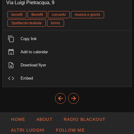
Via Luigi Pietracqua, 9
benefit
Benefit
concerto
musica e giochi
Spettacolo teatrale
torino
Copy link
Add to calendar
Download flyer
Embed
HOME
ABOUT
RADIO BLACKOUT
ALTRI LUOGHI
FOLLOW ME