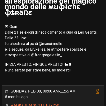
all'esplorazione del magico
mondo delle ʍʊֆɨƈɦɛ
ֆȶʀǟռɛ
⏰ Orari
Dalle 21 selexioni di riscaldamento a cura di Les Geants.
Dalle 22 Live:
l'orchestrina al pc di @manoirmolle
e, a seguire, da Bruxelles, le atmosfere sballate e
introspettive di @frontpageleslie_
INIZIA PRESTO, FINISCE PRESTO! 🐇🎩
è una serata per stare bene, no molesti!
SUNDAY, FEB 08, 09:00 AM-11:55 AM
6 months ago
RADIO BLACKOUT 105.250