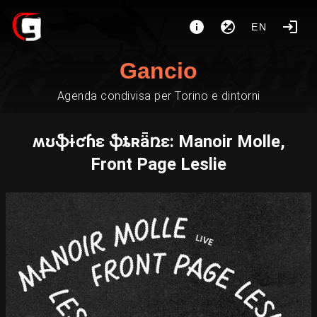
EN
Gancio
Agenda condivisa per Torino e dintorni
ʍʊֆɨƈɦɛ ֆȶʀǟռɛ: Manoir Molle,
Front Page Leslie