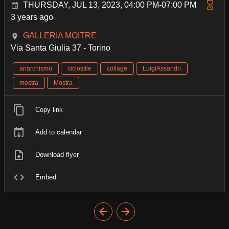
THURSDAY, JUL 13, 2023, 04:00 PM-07:00 PM
3 years ago
GALLERIA MOITRE
Via Santa Giulia 37 - Torino
anarchismo
ciclostile
collage
LuigiAssandri
mostra
Mostra
Copy link
Add to calendar
Download flyer
Embed