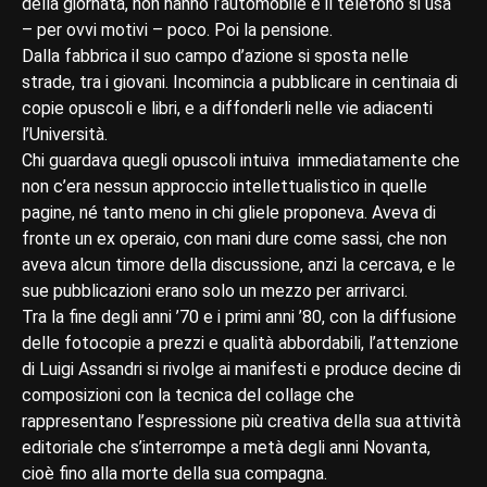
della giornata, non hanno l’automobile e il telefono si usa
– per ovvi motivi – poco. Poi la pensione.
Dalla fabbrica il suo campo d’azione si sposta nelle
strade, tra i giovani. Incomincia a pubblicare in centinaia di
copie opuscoli e libri, e a diffonderli nelle vie adiacenti
l’Università.
Chi guardava quegli opuscoli intuiva immediatamente che
non c’era nessun approccio intellettualistico in quelle
pagine, né tanto meno in chi gliele proponeva. Aveva di
fronte un ex operaio, con mani dure come sassi, che non
aveva alcun timore della discussione, anzi la cercava, e le
sue pubblicazioni erano solo un mezzo per arrivarci.
Tra la fine degli anni ’70 e i primi anni ’80, con la diffusione
delle fotocopie a prezzi e qualità abbordabili, l’attenzione
di Luigi Assandri si rivolge ai manifesti e produce decine di
composizioni con la tecnica del collage che
rappresentano l’espressione più creativa della sua attività
editoriale che s’interrompe a metà degli anni Novanta,
cioè fino alla morte della sua compagna.