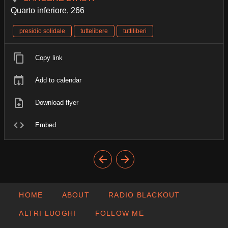
Quarto inferiore, 266
presidio solidale
tuttelibere
tuttiliberi
Copy link
Add to calendar
Download flyer
Embed
HOME
ABOUT
RADIO BLACKOUT
ALTRI LUOGHI
FOLLOW ME