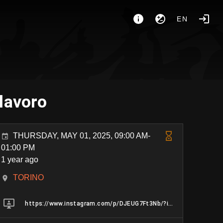
EN
lavoro
THURSDAY, MAY 01, 2025, 09:00 AM-
01:00 PM
1 year ago
TORINO
https://www.instagram.com/p/DJEUG7Ft3Nb/?igsh=a253anY3a3ZxNTc4