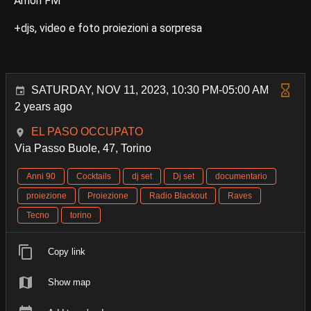
Amon FM
+djs, video e foto proiezioni a sorpresa
SATURDAY, NOV 11, 2023, 10:30 PM-05:00 AM
2 years ago
EL PASO OCCUPATO
Via Passo Buole, 47, Torino
Anni 90
Cocktails
dj set
Dj set
documentario
proiezione
Proiezione
Radio Blackout
Raves
Tecno
torino
Copy link
Show map