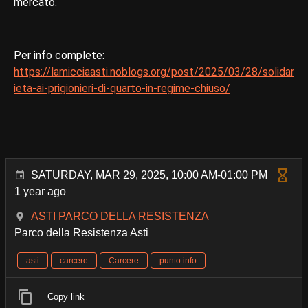
mercato.
Per info complete:
https://lamicciaasti.noblogs.org/post/2025/03/28/solidar
ieta-ai-prigionieri-di-quarto-in-regime-chiuso/
SATURDAY, MAR 29, 2025, 10:00 AM-01:00 PM
1 year ago
ASTI PARCO DELLA RESISTENZA
Parco della Resistenza Asti
asti
carcere
Carcere
punto info
Copy link