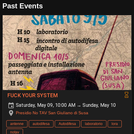
Past Events
FUCK YOUR SYSTEM
Saturday, May 09, 10:00 AM → Sunday, May 10
Presidio No TAV San Giuliano di Susa
antenne
autodifesa
Autodifesa
laboratorio
lora
notav