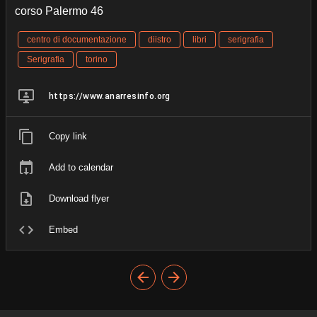
corso Palermo 46
centro di documentazione
diistro
libri
serigrafia
Serigrafia
torino
https://www.anarresinfo.org
Copy link
Add to calendar
Download flyer
Embed