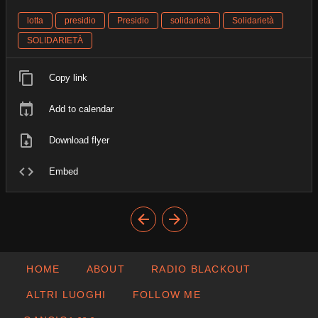
lotta
presidio
Presidio
solidarietà
Solidarietà
SOLIDARIETÀ
Copy link
Add to calendar
Download flyer
Embed
HOME
ABOUT
RADIO BLACKOUT
ALTRI LUOGHI
FOLLOW ME