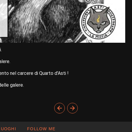
.
lere.
nto nel carcere di Quarto d'Asti !
delle galere.
LUOGHI
FOLLOW ME