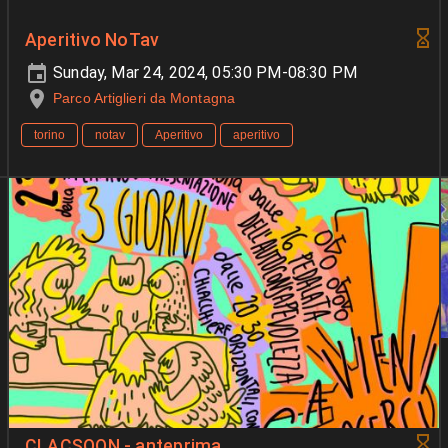
Aperitivo NoTav
Sunday, Mar 24, 2024, 05:30 PM-08:30 PM
Parco Artiglieri da Montagna
torino
notav
Aperitivo
aperitivo
CLACSOON - anteprima