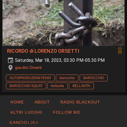
RICORDO di LORENZO ORSETTI
Saturday, Mar 18, 2023, 03:30 PM-05:30 PM
giardini Orsetti
AUTOPRODUZIONI FENIX
barocchio
BAROCCHIO
BAROCCHIO SQUAT
bellavita
BELLAVITA
HOME
ABOUT
RADIO BLACKOUT
ALTRI LUOGHI
FOLLOW ME
GANCIO
1.28.2