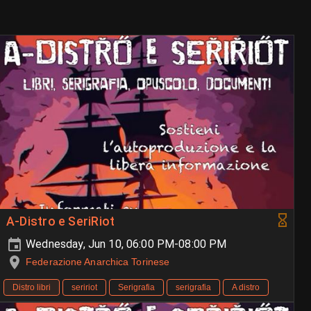
A-Distro e SeriRiot
Wednesday, Jun 10, 06:00 PM-08:00 PM
Federazione Anarchica Torinese
Distro libri
seririot
Serigrafia
serigrafia
A distro