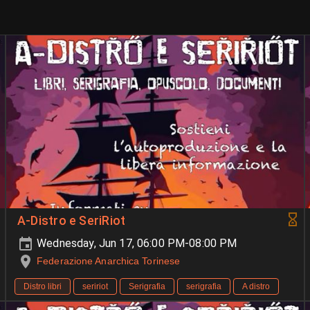
A-Distro e SeriRiot
Wednesday, Jun 17, 06:00 PM-08:00 PM
Federazione Anarchica Torinese
Distro libri
seririot
Serigrafia
serigrafia
A distro