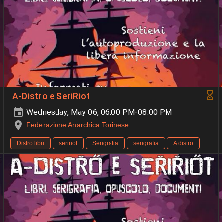
A-Distro e SeriRiot
Wednesday, May 06, 06:00 PM-08:00 PM
Federazione Anarchica Torinese
Distro libri
seririot
Serigrafia
serigrafia
A distro