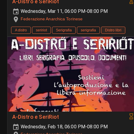
A-Distro e SeriRiot
Wednesday, Mar 11, 06:00 PM-08:00 PM
Federazione Anarchica Torinese
A distro
seririot
Serigrafia
serigrafia
Distro libri
A-Distro e SeriRiot
Wednesday, Feb 18, 06:00 PM-08:00 PM