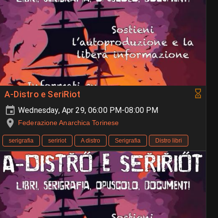
A-Distro e SeriRiot
Wednesday, Apr 29, 06:00 PM-08:00 PM
Federazione Anarchica Torinese
serigrafia
seririot
A distro
Serigrafia
Distro libri