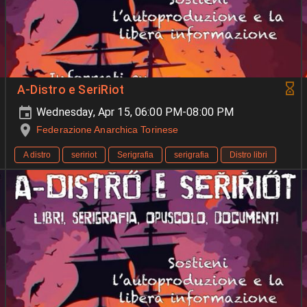
A-Distro e SeriRiot
Wednesday, Apr 15, 06:00 PM-08:00 PM
Federazione Anarchica Torinese
A distro
seririot
Serigrafia
serigrafia
Distro libri