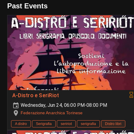
Past Events
A-Distro e SeriRiot
Wednesday, Jun 24, 06:00 PM-08:00 PM
Federazione Anarchica Torinese
A distro
Serigrafia
seririot
serigrafia
Distro libri