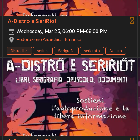
A-Distro e SeriRiot
Wednesday, Mar 25, 06:00 PM-08:00 PM
Federazione Anarchica Torinese
Distro libri
seririot
Serigrafia
serigrafia
A distro