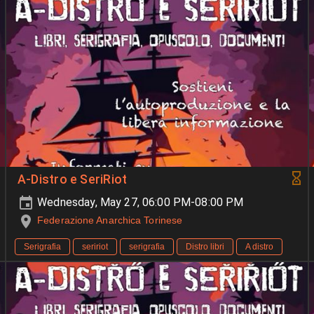
A-Distro e SeriRiot
Wednesday, May 27, 06:00 PM-08:00 PM
Federazione Anarchica Torinese
Serigrafia
seririot
serigrafia
Distro libri
A distro