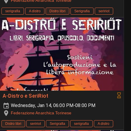
Federazione Anarchica Torinese
serigrafia
A distro
Distro libri
Serigrafia
seririot
A-Distro e SeriRiot
Wednesday, Jan 14, 06:00 PM-08:00 PM
Federazione Anarchica Torinese
Distro libri
seririot
Serigrafia
serigrafia
A distro