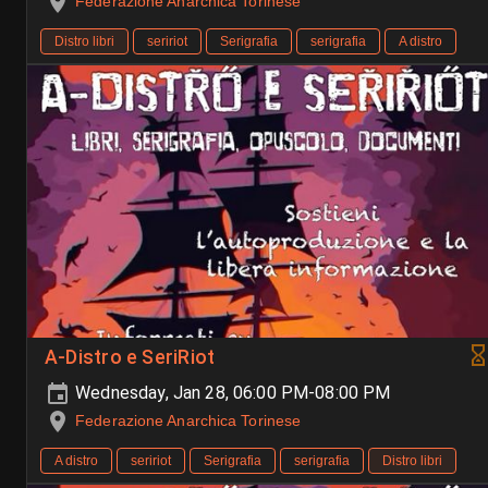
Federazione Anarchica Torinese
Distro libri
seririot
Serigrafia
serigrafia
A distro
A-Distro e SeriRiot
Wednesday, Jan 28, 06:00 PM-08:00 PM
Federazione Anarchica Torinese
A distro
seririot
Serigrafia
serigrafia
Distro libri