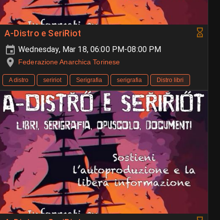
A-Distro e SeriRiot
Wednesday, Mar 18, 06:00 PM-08:00 PM
Federazione Anarchica Torinese
A distro
seririot
Serigrafia
serigrafia
Distro libri