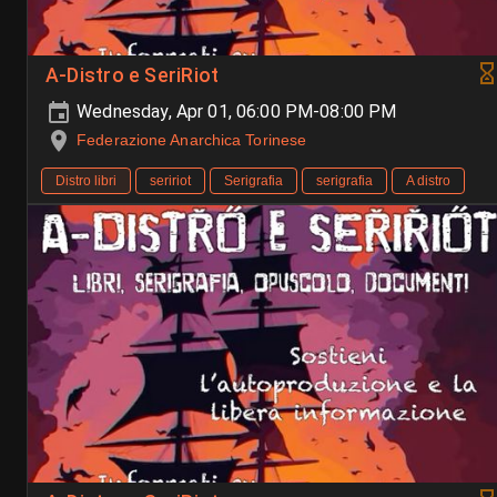
A-Distro e SeriRiot
Wednesday, Apr 01, 06:00 PM-08:00 PM
Federazione Anarchica Torinese
Distro libri
seririot
Serigrafia
serigrafia
A distro