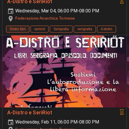
A-Distro e SeriRiot
Wednesday, Mar 04, 06:00 PM-08:00 PM
Federazione Anarchica Torinese
Distro libri
seririot
Serigrafia
serigrafia
A distro
A-Distro e SeriRiot
Wednesday, Feb 11, 06:00 PM-08:00 PM