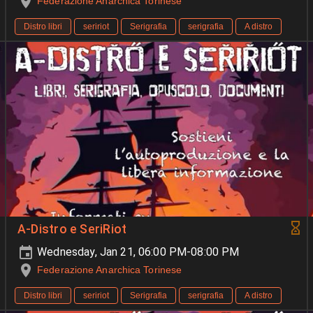
Federazione Anarchica Torinese
Distro libri
seririot
Serigrafia
serigrafia
A distro
A-Distro e SeriRiot
Wednesday, Jan 21, 06:00 PM-08:00 PM
Federazione Anarchica Torinese
Distro libri
seririot
Serigrafia
serigrafia
A distro