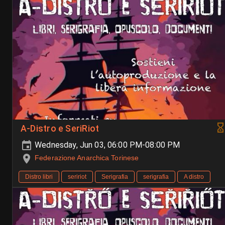
A-Distro e SeriRiot
Wednesday, Jun 03, 06:00 PM-08:00 PM
Federazione Anarchica Torinese
Distro libri
seririot
Serigrafia
serigrafia
A distro