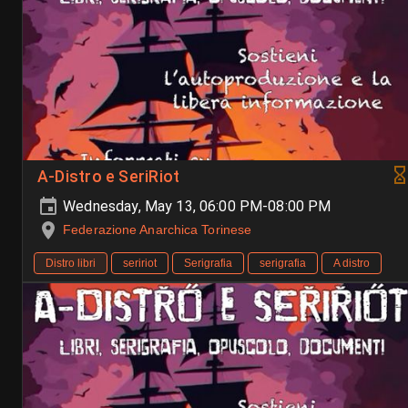
A-Distro e SeriRiot
Wednesday, May 13, 06:00 PM-08:00 PM
Federazione Anarchica Torinese
Distro libri
seririot
Serigrafia
serigrafia
A distro