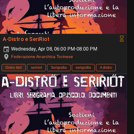
A-Distro e SeriRiot
Wednesday, Apr 08, 06:00 PM-08:00 PM
Federazione Anarchica Torinese
Distro libri
seririot
Serigrafia
serigrafia
A distro