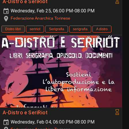
A-Distro e SeriRiot
Wednesday, Feb 25, 06:00 PM-08:00 PM
Federazione Anarchica Torinese
Distro libri
seririot
Serigrafia
serigrafia
A distro
A-Distro e SeriRiot
Wednesday, Feb 04, 06:00 PM-08:00 PM