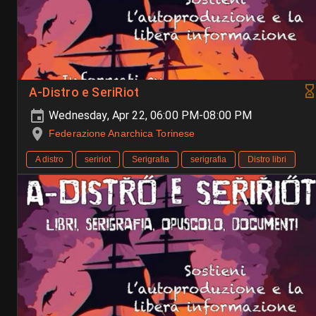
A-Distro e SeriRiot
Wednesday, Apr 22, 06:00 PM-08:00 PM
Federazione Anarchica Torinese
A distro
seririot
Serigrafia
serigrafia
Distro libri