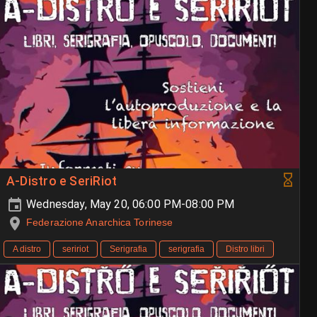
A-Distro e SeriRiot
Wednesday, May 20, 06:00 PM-08:00 PM
Federazione Anarchica Torinese
A distro
seririot
Serigrafia
serigrafia
Distro libri