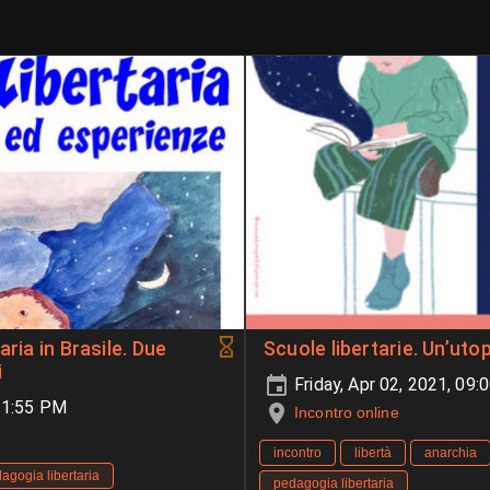
ria in Brasile. Due
Scuole libertarie. Un’uto
i
Friday, Apr 02, 2021, 09
-11:55 PM
Incontro online
incontro
libertà
anarchia
agogia libertaria
pedagogia libertaria