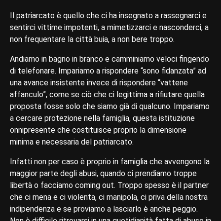
Il patriarcato è quello che ci ha insegnato a rassegnarci e
sentirci vittime impotenti, a mimetizzarci e nasconderci, a
non frequentare la città buia, a non bere troppo.
Andiamo in bagno in branco e camminiamo veloci fingendo
di telefonare. Impariamo a rispondere “sono fidanzata” ad
una avance insistente invece di rispondere “vattene
affanculo”, come se ciò che ci legittima a rifiutare quella
proposta fosse solo che siamo già di qualcuno. Impariamo
a cercare protezione nella famiglia, questa istituzione
onnipresente che costituisce proprio la dimensione
minima e necessaria del patriarcato.
Infatti non per caso è proprio in famiglia che avvengono la
maggior parte degli abusi, quando ci prendiamo troppe
libertà o facciamo coming out. Troppo spesso è il partner
che ci mena e ci violenta, ci manipola, ci priva della nostra
indipendenza e se proviamo a lasciarlo è anche peggio.
Non è difficile ritrovarsi in una quotidianità fatta di abuso in