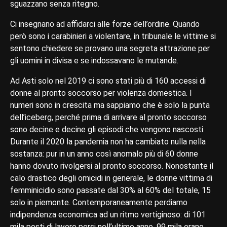
sguazzano senza ritegno.
Ci insegnano ad affidarci alle forze dell’ordine. Quando
però sono i carabinieri a violentare, in tribunale le vittime si
sentono chiedere se provano una segreta attrazione per
gli uomini in divisa e se indossavano le mutande.
Ad Asti solo nel 2019 ci sono stati più di 160 accessi di
donne al pronto soccorso per violenza domestica. I
numeri sono in crescita ma sappiamo che è solo la punta
dell’iceberg, perché prima di arrivare al pronto soccorso
sono decine e decine gli episodi che vengono nascosti.
Durante il 2020 la pandemia non ha cambiato nulla nella
sostanza: pur in un anno così anomalo più di 60 donne
hanno dovuto rivolgersi al pronto soccorso. Nonostante il
calo drastico degli omicidi in generale, le donne vittima di
femminicidio sono passate dal 30% al 60% del totale, 15
solo in piemonte. Contemporaneamente perdiamo
indipendenza economica ad un ritmo vertiginoso: di 101
mila posti di lavoro persi nell’ultimo anno, 99 mila erano