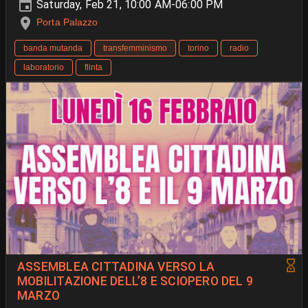
Saturday, Feb 21, 10:00 AM-06:00 PM
Porta Palazzo
banda mutanda
transfemminismo
torino
radio
laboratorio
flinta
ASSEMBLEA CITTADINA VERSO LA
MOBILITAZIONE DELL’8 E SCIOPERO DEL 9
MARZO