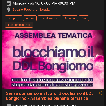
Monday, Feb 16, 07:00 PM-09:30 PM
Spazio Popolare Neruda
sciopero
nudm
mobilitazione
8marzo
8m
transfemminismo
Senza consenso è stupro! Blocchiamo il DDL
Bongiorno - Assemblea plenaria tematica