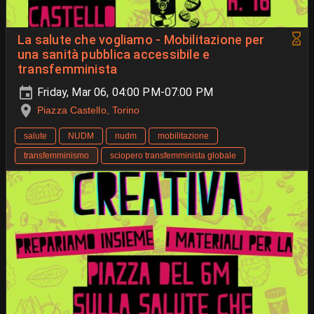
La salute che vogliamo - Mobilitazione per
una sanità pubblica accessibile e
transfemminista
Friday, Mar 06, 04:00 PM-07:00 PM
Piazza Castello, Torino
salute
NUDM
nudm
mobilitazione
transfemminismo
sciopero transfemminista globale