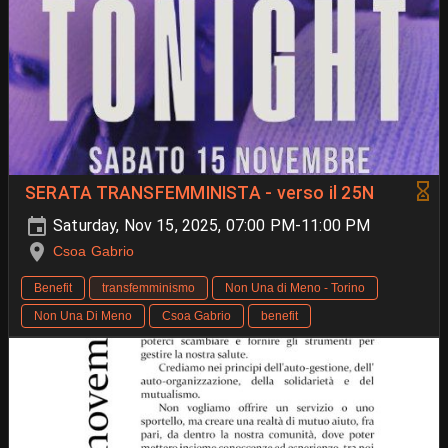
SERATA TRANSFEMMINISTA - verso il 25N
Saturday, Nov 15, 2025, 07:00 PM-11:00 PM
Csoa Gabrio
Benefit
transfemminismo
Non Una di Meno - Torino
Non Una Di Meno
Csoa Gabrio
benefit