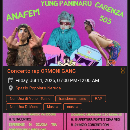
Concerto rap ORMONI GANG
Friday, Jul 11, 2025, 07:00 PM-12:00 AM
Spazio Popolare Neruda
Non Una di Meno - Torino
transfemminismo
RAP
Non Una Di Meno
Musica
musica