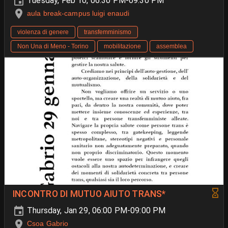
Tuesday, Feb 10, 06:30 PM-09:30 PM
aula break-campus luigi enaudi
violenza di genere
transfemminismo
Non Una di Meno - Torino
mobilitazione
assemblea
INCONTRO DI MUTUO AIUTO TRANS*
Thursday, Jan 29, 06:00 PM-09:00 PM
Csoa Gabrio