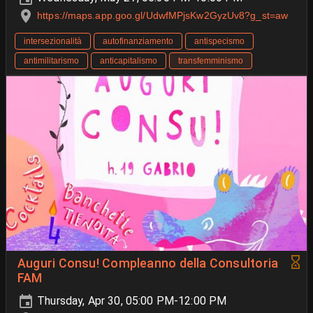
https://maps.app.goo.gl/UdwfMPjsKw2GyzUv8?g_st=aw
intersezionalità
autofinanziamento
antispecismo
antimilitarismo
anticapitalismo
transfemminismo
Auguri Consu! Compleanno della Consultoria
FAM
Thursday, Apr 30, 05:00 PM-12:00 PM