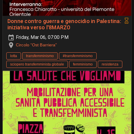
Donne contro guerra e genocidio in Palestina:
iniziativa verso l'8MARZO
Friday, Mar 06, 07:00 PM
Circolo “Ost Barriera”
lotta
transfemminismo
#transfemminismo
sciopero transfemminista globale
femminismo
resistenza