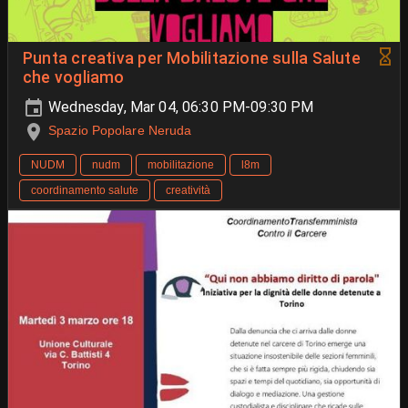
Punta creativa per Mobilitazione sulla Salute
che vogliamo
Wednesday, Mar 04, 06:30 PM-09:30 PM
Spazio Popolare Neruda
NUDM
nudm
mobilitazione
l8m
coordinamento salute
creatività