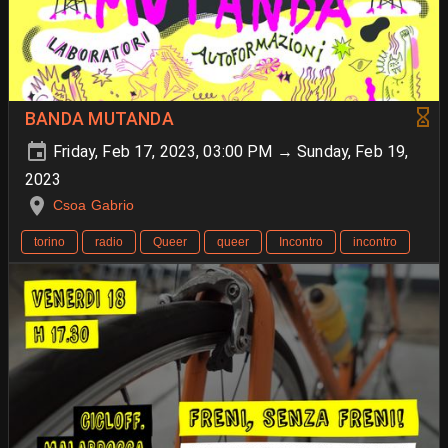
BANDA MUTANDA
Friday, Feb 17, 2023, 03:00 PM → Sunday, Feb 19,
2023
Csoa Gabrio
torino
radio
Queer
queer
Incontro
incontro