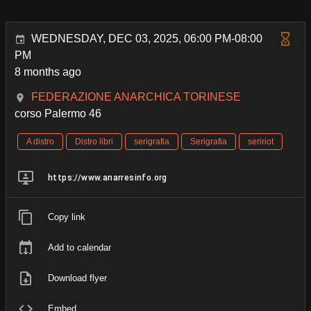
WEDNESDAY, DEC 03, 2025, 06:00 PM-08:00
PM
8 months ago
FEDERAZIONE ANARCHICA TORINESE
corso Palermo 46
A distro
Distro libri
serigrafia
Serigrafia
seririot
https://www.anarresinfo.org
Copy link
Add to calendar
Download flyer
Embed