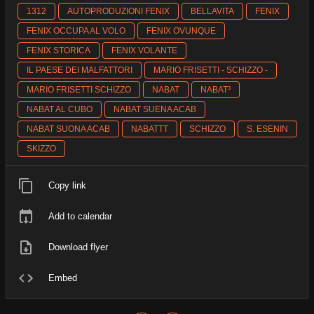
1312
AUTOPRODUZIONI FENIX
BELLAVITA
FENIX
FENIX OCCUPA AL VOLO
FENIX OVUNQUE
FENIX STORICA
FENIX VOLANTE
IL PAESE DEI MALFATTORI
MARIO FRISETTI - SCHIZZO -
MARIO FRISETTI SCHIZZO
NABAT
NABAT³
NABAT AL CUBO
NABAT SUENA ACAB
NABAT SUONA ACAB
NABATTT
SCHIZZO
S. ESENIN
SKIZZO
Copy link
Add to calendar
Download flyer
Embed