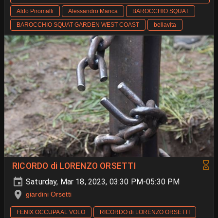
Aldo Piromalli
Alessandro Manca
BAROCCHIO SQUAT
BAROCCHIO SQUAT GARDEN WEST COAST
bellavita
RICORDO di LORENZO ORSETTI
Saturday, Mar 18, 2023, 03:30 PM-05:30 PM
giardini Orsetti
FENIX OCCUPA AL VOLO
RICORDO di LORENZO ORSETTI