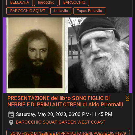
BELLAVITA
barocchio
BAROCCHIO
BAROCCHIO SQUAT
bellavita
Tapas Bellavita
PRESENTAZIONE del libro SONO FIGLIO DI
NEBBIE E DI PRIMI AUTOTRENI di Aldo Piromalli
Saturday, May 20, 2023, 06:00 PM-11:45 PM
BAROCCHIO SQUAT GARDEN WEST COAST
SONO FIGLIO DI NEBBIE E DI PRIMI AUTOTRENI. POESIE 1957-1979