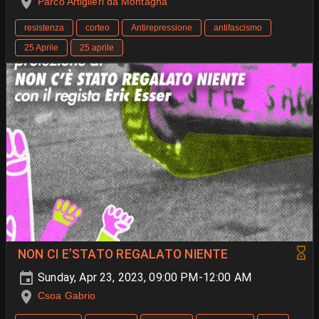
Parco Artiglieri da Montagna
resistenza
corteo
Antirepressione
antifascismo
25 Aprile
25 aprile
NON CI E’STATO REGALATO NIENTE
Sunday, Apr 23, 2023, 09:00 PM-12:00 AM
Csoa Gabrio