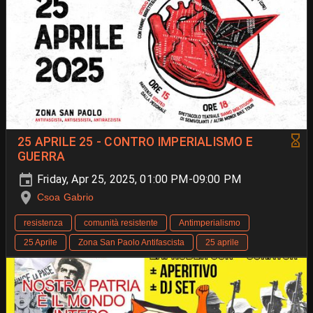
25 APRILE 25 - CONTRO IMPERIALISMO E
GUERRA
Friday, Apr 25, 2025, 01:00 PM-09:00 PM
Csoa Gabrio
resistenza
comunità resistente
Antimperialismo
25 Aprile
Zona San Paolo Antifascista
25 aprile