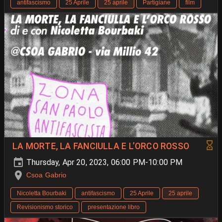
antifascismo
25 Aprile
25 aprile
Partigiane
film
LA MORTE, LA FANCIULLA E L’ORCO ROSSO
Thursday, Apr 20, 2023, 06:00 PM-10:00 PM
Csoa Gabrio
Nicoletta Bourbaki
antifascismo
25 Aprile
25 aprile
Revisionismo storico
presentazione libro