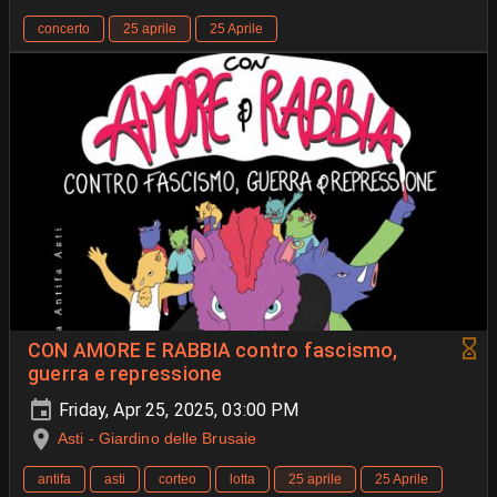
concerto
25 aprile
25 Aprile
CON AMORE E RABBIA contro fascismo,
guerra e repressione
Friday, Apr 25, 2025, 03:00 PM
Asti - Giardino delle Brusaie
antifa
asti
corteo
lotta
25 aprile
25 Aprile