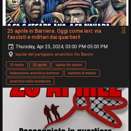
25 aprile in Barriera. Oggi come ieri: via
fascisti e militari dai quartieri!
Thursday, Apr 25, 2024, 03:00 PM-05:00 PM
lapide del partigiano anarchico Ilio Baroni
25 Aprile
25 aprile
lapide ilio baroni
federazione anarchica torinese
barriera di milano
anarchici nella resistenza