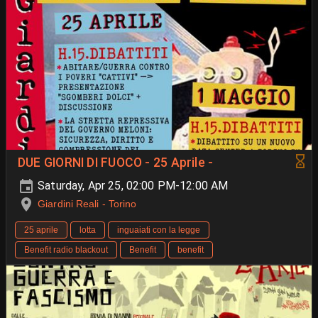
DUE GIORNI DI FUOCO - 25 Aprile -
Saturday, Apr 25, 02:00 PM-12:00 AM
Giardini Reali - Torino
25 aprile
lotta
inguaiati con la legge
Benefit radio blackout
Benefit
benefit