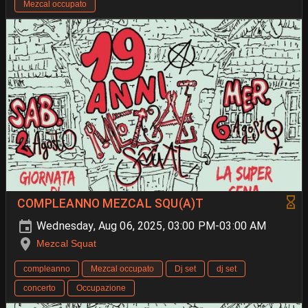
Mezcal occupato
COMPLEANNO MEZCAL SQU(A)T
Wednesday, Aug 06, 2025, 03:00 PM-03:00 AM
Mezcal Squat
compleanno
Mezcal occupato
Dj set
dj set
concerto
Occupazione