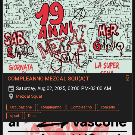
COMPLEANNO MEZCAL SQU(A)T
Saturday, Aug 02, 2025, 03:00 PM-03:00 AM
Mezcal Squat
Occupazione
compleanno
Compleanno
concerto
dj set
Dj set