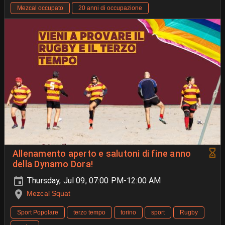
Mezcal occupato
20 anni di occupazione
Allenamento aperto e salutoni di fine anno
della Dynamo Dora!
Thursday, Jul 09, 07:00 PM-12:00 AM
Mezcal Squat
Sport Popolare
terzo tempo
torino
sport
Rugby