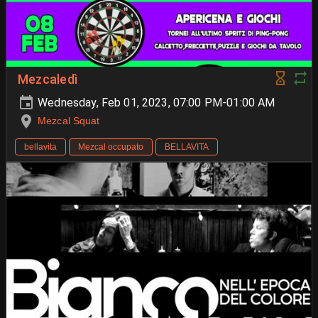
Mezcaledì
Wednesday, Feb 01, 2023, 07:00 PM-01:00 AM
Mezcal Squat
bellavita
Mezcal occupato
BELLAVITA