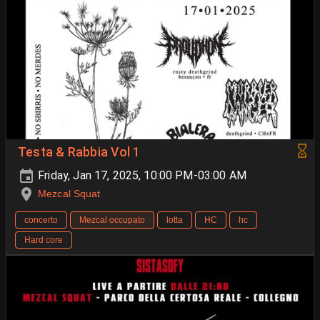
Testa & Rabbia Vol 1
Friday, Jan 17, 2025, 10:00 PM-03:00 AM
Mezcal Squat
concerto
Mezcal occupato
lotta
HC
hc
Hard core