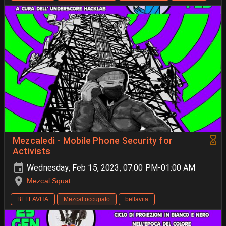
Mezcaledì - Mobile Phone Security for
Activists
Wednesday, Feb 15, 2023, 07:00 PM-01:00 AM
Mezcal Squat
BELLAVITA
Mezcal occupato
bellavita