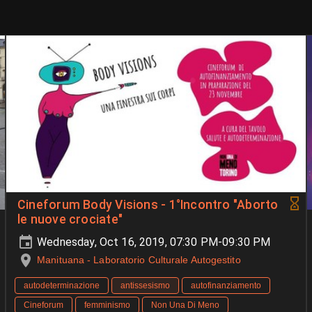
Cineforum Body Visions - 1°Incontro "Aborto
le nuove crociate"
Wednesday, Oct 16, 2019, 07:30 PM-09:30 PM
Manituana - Laboratorio Culturale Autogestito
autodeterminazione
antissesismo
autofinanziamento
Cineforum
femminismo
Non Una Di Meno