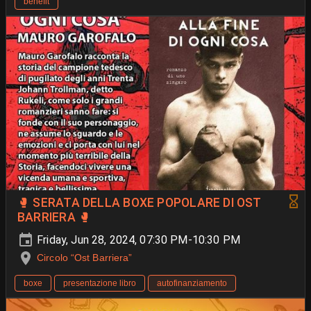
benefit
🥊 SERATA DELLA BOXE POPOLARE DI OST
BARRIERA 🥊
Friday, Jun 28, 2024, 07:30 PM-10:30 PM
Circolo “Ost Barriera”
boxe
presentazione libro
autofinanziamento