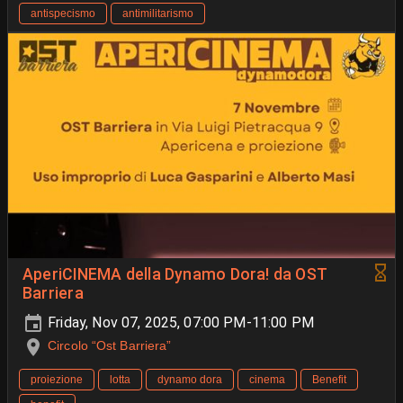
antispecismo
antimilitarismo
AperiCINEMA della Dynamo Dora! da OST
Barriera
Friday, Nov 07, 2025, 07:00 PM-11:00 PM
Circolo “Ost Barriera”
proiezione
lotta
dynamo dora
cinema
Benefit