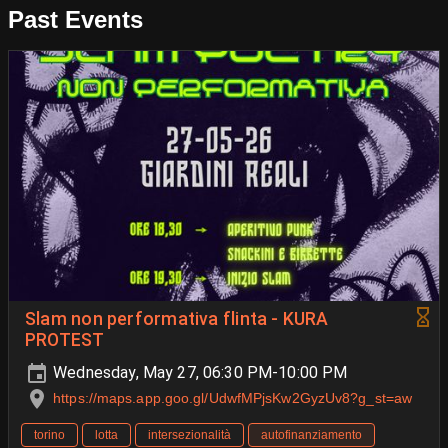
Past Events
Slam non performativa flinta - KURA
PROTEST
Wednesday, May 27, 06:30 PM-10:00 PM
https://maps.app.goo.gl/UdwfMPjsKw2GyzUv8?g_st=aw
torino
lotta
intersezionalità
autofinanziamento