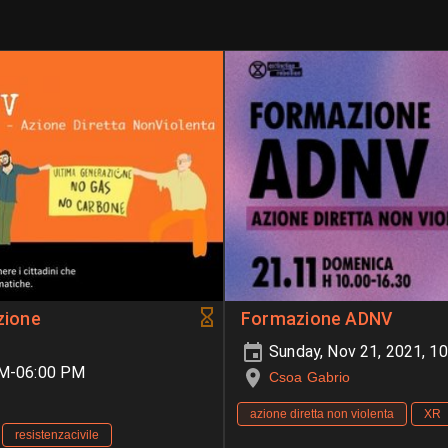
zione
Formazione ADNV
Sunday, Nov 21, 2021, 1
AM-06:00 PM
Csoa Gabrio
azione diretta non violenta
XR
resistenzacivile