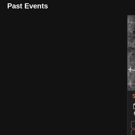
Past Events
S