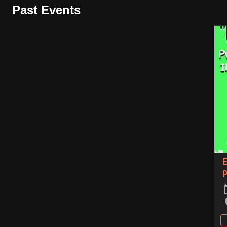
Past Events
E
p