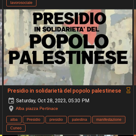
lavorosociale
Presidio in solidarietà del popolo palestinese
Saturday, Oct 28, 2023, 05:30 PM
Alba piazza Pertinace
alba
Presidio
presidio
palestina
manifestazione
Cuneo