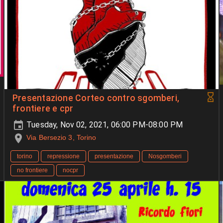
Presentazione Corteo contro sgomberi,
frontiere e cpr
Tuesday, Nov 02, 2021, 06:00 PM-08:00 PM
Via Bersezio 3, Torino
torino
repressione
presentazione
Nosgomberi
no frontiere
nocpr