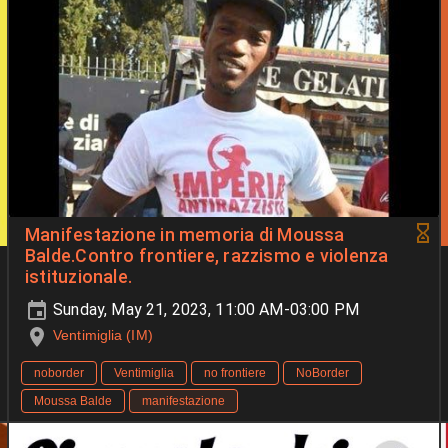
Manifestazione in memoria di Moussa
Balde.Contro frontiere, razzismo e violenza
istituzionale.
Sunday, May 21, 2023, 11:00 AM-03:00 PM
Ventimiglia (IM)
noborder
Ventimiglia
no frontiere
NoBorder
Moussa Balde
manifestazione