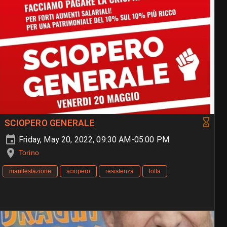
SCIOPERO GENERALE
Friday, May 20, 2022, 09:30 AM-05:00 PM
Torino
manifestazione
sciopero
resistenza
lotta