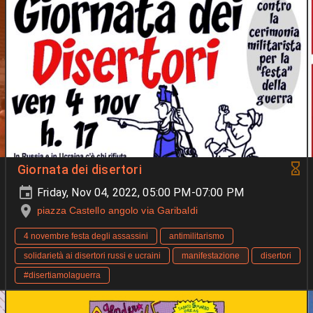
Giornata dei disertori
Friday, Nov 04, 2022, 05:00 PM-07:00 PM
piazza Castello angolo via Garibaldi
4 novembre festa degli assassini
antimilitarismo
solidarietà ai disertori russi e ucraini
manifestazione
disertori
#disertiamolaguerra