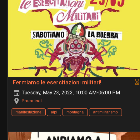
Fermiamo le esercitazioni militari!
Tuesday, May 23, 2023, 10:00 AM-06:00 PM
Pracatinat
manifestazione
alpi
montagna
antimilitarismo