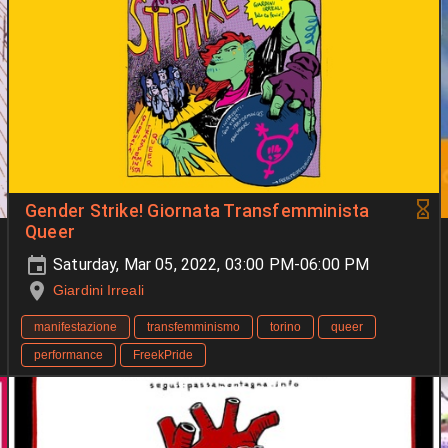
Gender Strike! Giornata Transfemminista
Queer
Saturday, Mar 05, 2022, 03:00 PM-06:00 PM
Giardini Irreali
manifestazione
transfemminismo
torino
queer
performance
FreekPride