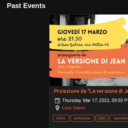
Past Events
Proiezione de "La versione di J
Thursday, Mar 17, 2022, 09:30
Csoa Gabrio
torino
proiezione
rom
sgomber