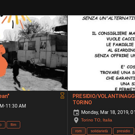
ean"
PRESIDIO/VOLANTINAGGIO
TORINO
 PM-11:30 AM
Monday, Mar 18, 2019, 
Torino TO, Italia
o
film
rom
solidarietà
presidio