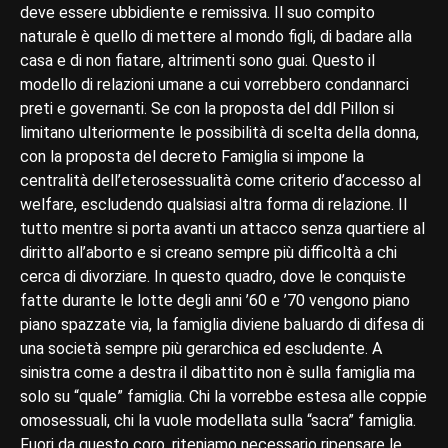
deve essere ubbidiente e remissiva. Il suo compito
naturale è quello di mettere al mondo figli, di badare alla
casa e di non fiatare, altrimenti sono guai. Questo il
modello di relazioni umane a cui vorrebbero condannarci
preti e governanti. Se con la proposta del ddl Pillon si
limitano ulteriormente le possibilità di scelta della donna,
con la proposta del decreto Famiglia si impone la
centralità dell’eterosessualità come criterio d’accesso al
welfare, escludendo qualsiasi altra forma di relazione. Il
tutto mentre si porta avanti un attacco senza quartiere al
diritto all’aborto e si creano sempre più difficoltà a chi
cerca di divorziare. In questo quadro, dove le conquiste
fatte durante le lotte degli anni ’60 e ’70 vengono piano
piano spazzate via, la famiglia diviene baluardo di difesa di
una società sempre più gerarchica ed escludente. A
sinistra come a destra il dibattito non è sulla famiglia ma
solo su “quale” famiglia. Chi la vorrebbe estesa alle coppie
omosessuali, chi la vuole modellata sulla “sacra” famiglia.
Fuori da questo coro, riteniamo necessario ripensare le