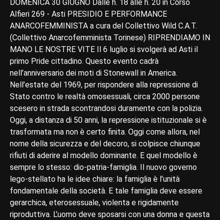
DOMENICA 30 GIUGNO Dalle h. 18 alle h. 20 in Corso
Alfieri 269 - Asti PRESIDIO E PERFORMANCE
ANARCOFEMMINISTA a cura del Collettivo Wild C.A.T.
(Collettivo Anarcofemminista Torinese) RIPRENDIAMO IN
MANO LE NOSTRE VITE Il 6 luglio si svolgerà ad Asti il
primo Pride cittadino. Questo evento cadrà
nell’anniversario dei moti di Stonewall in America.
Nell’estate del 1969, per rispondere alla repressione di
Stato contro le realtà omosessuali, circa 2000 persone
scesero in strada scontrandosi duramente con la polizia.
Oggi, a distanza di 50 anni, la repressione istituzionale si è
trasformata ma non è certo finita. Oggi come allora, nel
nome della sicurezza e del decoro, si colpisce chiunque
rifiuti di aderire al modello dominante. E quel modello è
sempre lo stesso: dio-patria-famiglia. Il nuovo governo
lego-stellato ha le idee chiare: la famiglia è l’unità
fondamentale della società. E tale famiglia deve essere
gerarchica, eterosessuale, violenta e rigidamente
riproduttiva. L’uomo deve sposarsi con una donna e questa