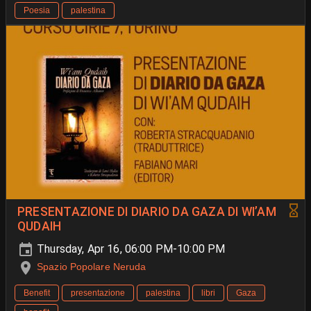
Poesia
palestina
PRESENTAZIONE DI DIARIO DA GAZA DI WI’AM
QUDAIH
Thursday, Apr 16, 06:00 PM-10:00 PM
Spazio Popolare Neruda
Benefit
presentazione
palestina
libri
Gaza