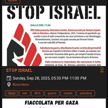
benefit
STOP ISRAEL
Sunday, Sep 28, 2025, 05:30 PM-11:00 PM
Bussoleno
Gaza
bds
BDS
guerra
israele
palestina