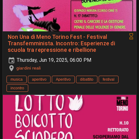
Non Una di Meno Torino Fest - Festival
Transfemminista. Incontro: Esperienze di
scuola tra repressione e ribellione
Thursday, Jun 19, 2025, 06:00 PM
giardini reali
musica
aperitivo
Aperitivo
dibattito
festival
incontro