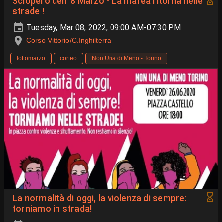
Sciopero dell' 8 Marzo - La marea ritorna nelle
strade !
Tuesday, Mar 08, 2022, 09:00 AM-07:30 PM
Corso Vittorio/C.Inghilterra
lottomarzo
corteo
Non Una di Meno - Torino
La normalità di oggi, la violenza di sempre:
torniamo in strada!