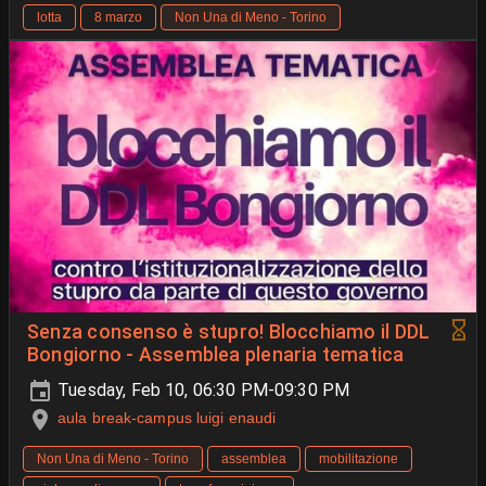
lotta
8 marzo
Non Una di Meno - Torino
Senza consenso è stupro! Blocchiamo il DDL
Bongiorno - Assemblea plenaria tematica
Tuesday, Feb 10, 06:30 PM-09:30 PM
aula break-campus luigi enaudi
Non Una di Meno - Torino
assemblea
mobilitazione