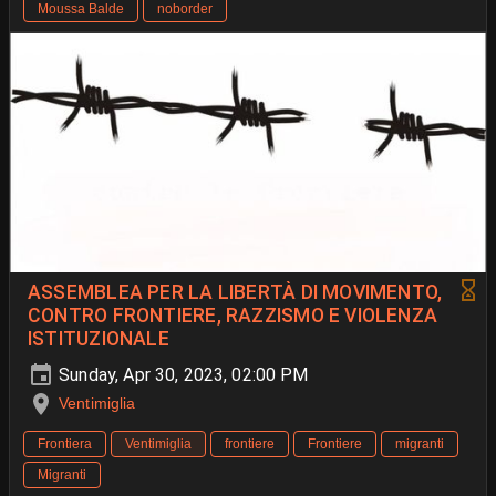
Moussa Balde
noborder
ASSEMBLEA PER LA LIBERTÀ DI MOVIMENTO,
CONTRO FRONTIERE, RAZZISMO E VIOLENZA
ISTITUZIONALE
Sunday, Apr 30, 2023, 02:00 PM
Ventimiglia
Frontiera
Ventimiglia
frontiere
Frontiere
migranti
Migranti