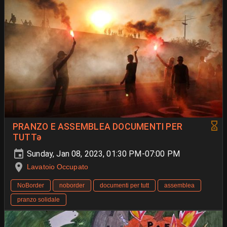
PRANZO E ASSEMBLEA DOCUMENTI PER
TUTTǝ
Sunday, Jan 08, 2023, 01:30 PM-07:00 PM
Lavatoio Occupato
NoBorder
noborder
documenti per tutt
assemblea
pranzo solidale