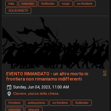
lotta
noborder
NoBorder
nocpr
no frontiere
SOLIDARIETÀ
EVENTO RIMANDATO - un altro morto in
frontiera non rimaniamo indifferenti
Sunday, Jun 04, 2023, 11:00 AM
Claviere, piazza della chiesa
Frontiere
antirazzismo
no frontiere
NoBorder
noborder
Migranti