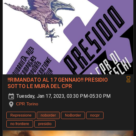
!!RIMANDATO AL 17 GENNAIO!! PRESIDIO
SOTTO LE MURA DEL CPR
Tuesday, Jan 17, 2023, 03:30 PM-05:30 PM
CPR Torino
Repressione
noborder
NoBorder
nocpr
no frontiere
presidio