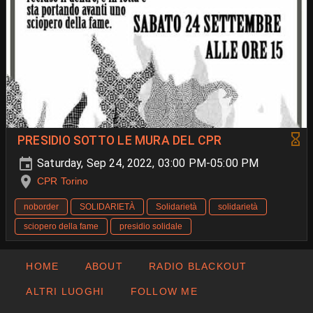
PRESIDIO SOTTO LE MURA DEL CPR
Saturday, Sep 24, 2022, 03:00 PM-05:00 PM
CPR Torino
noborder
SOLIDARIETÀ
Solidarietà
solidarietà
sciopero della fame
presidio solidale
HOME
ABOUT
RADIO BLACKOUT
ALTRI LUOGHI
FOLLOW ME