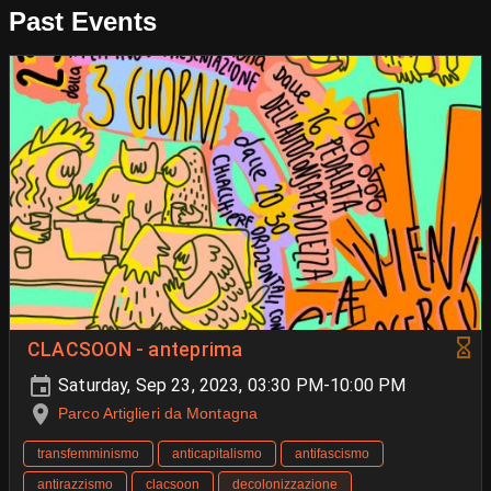
Past Events
CLACSOON - anteprima
Saturday, Sep 23, 2023, 03:30 PM-10:00 PM
Parco Artiglieri da Montagna
transfemminismo
anticapitalismo
antifascismo
antirazzismo
clacsoon
decolonizzazione